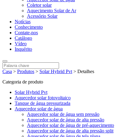
Coletor solar
Aquecimento Solar de Ar
Acessório Solar
Notícias
Conhecimento
Contate-nos
Catálogo
Vídeo
Inquérito
Casa
>
Produtos
>
Solar Hybrid Pvt
>
Detalhes
Categoria de produto
Solar Hybrid Pvt
Aquecedor solar fotovoltaico
Tanque de água pressurizada
Aquecedor solar de água
Aquecedor solar de água sem pressão
Aquecedor solar de água de alta pressão
Aquecedor solar de água de pré-aquecimento
Aquecedor solar de água de alta pressão split
Aquecedor solar de água de tela plana