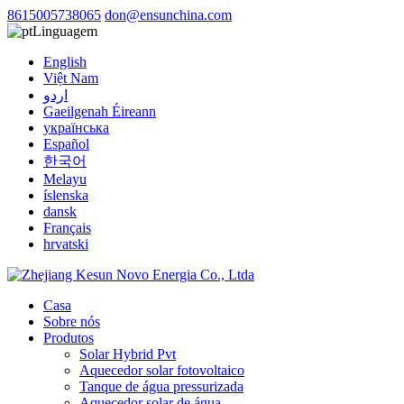
8615005738065
don@ensunchina.com
Linguagem
English
Việt Nam
اردو
Gaeilgenah Éireann
українська
Español
한국어
Melayu
íslenska
dansk
Français
hrvatski
Casa
Sobre nós
Produtos
Solar Hybrid Pvt
Aquecedor solar fotovoltaico
Tanque de água pressurizada
Aquecedor solar de água